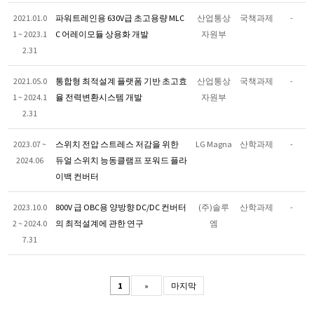
2021.01.0
파워트레인용 630V급 초고용량 MLC
산업통상
국책과제
-
1 ~ 2023.1
C 어레이모듈 상용화 개발
자원부
2.31
2021.05.0
통합형 최적설계 플랫폼 기반 초고효
산업통상
국책과제
-
1 ~ 2024.1
율 전력변환시스템 개발
자원부
2.31
2023.07 ~
스위치 전압 스트레스 저감을 위한
LG Magna
산학과제
-
2024.06
듀얼 스위치 능동클램프 포워드 플라
이백 컨버터
2023.10.0
800V 급 OBC용 양방향 DC/DC 컨버터
(주)솔루
산학과제
-
2 ~ 2024.0
의 최적설계에 관한 연구
엠
7.31
1
»
마지막