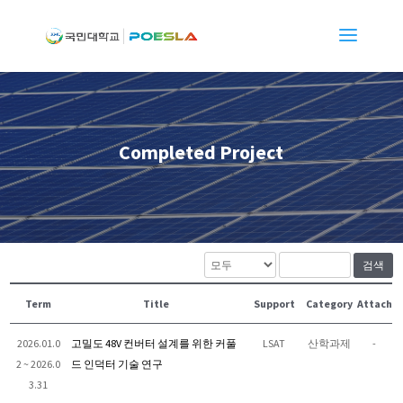
Completed Project
검색
Term
Title
Support
Category
Attach
2026.01.0
고밀도 48V 컨버터 설계를 위한 커풀
LSAT
산학과제
-
2 ~ 2026.0
드 인덕터 기술 연구
3.31